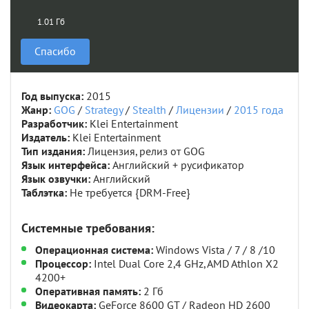
1.01 Гб
Спасибо
Год выпуска:
2015
Жанр:
GOG
/
Strategy
/
Stealth
/
Лицензии
/
2015 года
Разработчик:
Klei Entertainment
Издатель:
Klei Entertainment
Тип издания:
Лицензия, релиз от GOG
Язык интерфейса:
Английский + русификатор
Язык озвучки:
Английский
Таблэтка:
Не требуется {DRM-Free}
Системные требования:
Операционная система:
Windows Vista / 7 / 8 /10
Процессор:
Intel Dual Core 2,4 GHz, AMD Athlon X2
4200+
Оперативная память:
2 Гб
Видеокарта:
GeForce 8600 GT / Radeon HD 2600