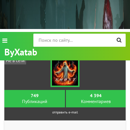
ByXatab
Не в сети
749
4 394
Публикаций
Комментариев
отправить e-mail