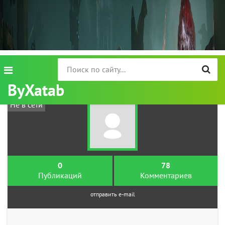
ByXatab
Не в сети
0
78
Публикаций
Комментариев
отправить e-mail