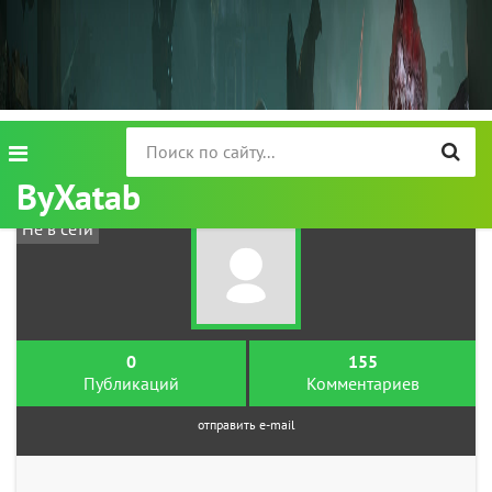
ByXatab
Не в сети
0
155
Публикаций
Комментариев
отправить e-mail