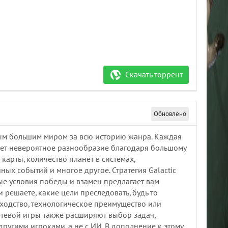
Скачать торрент
Обновлено
с самым большим миром за всю историю жанра. Каждая
ает невероятное разнообразие благодаря большому
карты, количество планет в системах,
йных событий и многое другое. Стратегия Galactic
йные условия победы и взамен предлагает вам
и решаете, какие цели преследовать, будь то
ходство, технологическое преимущество или
тевой игры также расширяют выбор задач,
ругими игроками, а не с ИИ. В дополнение к этому