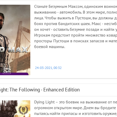
Станьте Безумным Максом, одиноким воином
выживанию - автомобиль. В этом мире, полн
лица. Чтобы выжить в Пустоши, вы должны д
боях против бандитских шаек. Макс - несги
он хочет - оставить безумие позади и найт
Игрокам предстоит пройти множество ковар
просторы Пустоши в поисках запасов и мат
боевой машины.
24-03-2021, 00:32
ight: The Following - Enhanced Edition
Dying Light – это боевик на выживание от п
огромном открытом мире. Днем вы бродите 
пытаясь найти припасы и изготовить оружие