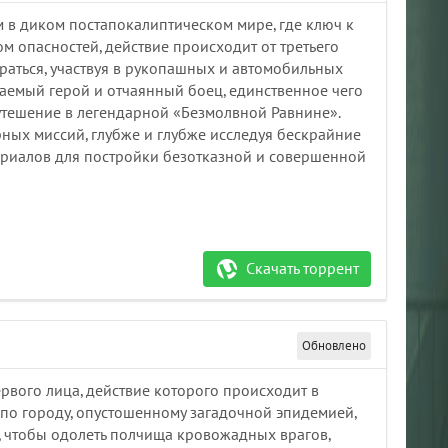
 в диком постапокалиптическом мире, где ключ к
ом опасностей, действие происходит от третьего
раться, участвуя в рукопашных и автомобильных
баемый герой и отчаянный боец, единственное чего
и утешение в легендарной «Безмолвной Равнине».
ных миссий, глубже и глубже исследуя бескрайние
ериалов для постройки безотказной и совершенной
Скачать торрент
Обновлено
ервого лица, действие которого происходит в
по городу, опустошенному загадочной эпидемией,
, чтобы одолеть полчища кровожадных врагов,