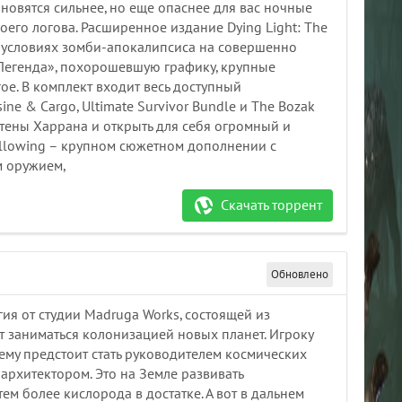
овятся сильнее, но еще опаснее для вас ночные
его логова. Расширенное издание Dying Light: The
в условиях зомби-апокалипсиса на совершенно
Легенда», похорошевшую графику, крупные
ое. В комплект входит весь доступный
ine & Cargo, Ultimate Survivor Bundle и The Bozak
 стены Харрана и открыть для себя огромный и
ollowing – крупном сюжетном дополнении с
м оружием,
Скачать торрент
Обновлено
гия от студии Madruga Works, состоящей из
ет заниматься колонизацией новых планет. Игроку
 ему предстоит стать руководителем космических
архитектором. Это на Земле развивать
 тем более кислорода в достатке. А вот в дальнем