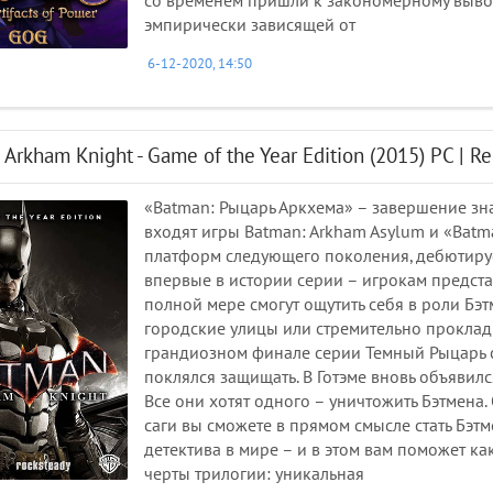
со временем пришли к закономерному вывод
эмпирически зависящей от
6-12-2020, 14:50
 Arkham Knight - Game of the Year Edition (2015) PC | R
«Batman: Рыцарь Аркхема» – завершение зна
входят игры Batman: Arkham Asylum и «Batm
платформ следующего поколения, дебютируе
впервые в истории серии – игрокам предста
полной мере смогут ощутить себя в роли Бэт
городские улицы или стремительно проклады
грандиозном финале серии Темный Рыцарь с
поклялся защищать. В Готэме вновь объявилс
Все они хотят одного – уничтожить Бэтмена
саги вы сможете в прямом смысле стать Бэт
детектива в мире – и в этом вам поможет к
черты трилогии: уникальная