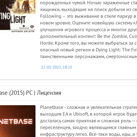
порожденных чумой. Ночью зараженные стан
хищники, выходящие на поиск добычи из сво
Following – это выживание в стиле паркур 
новом уровне. Оцените новейшую систему «
улучшения игрового процесса и многое друг
дополнительный контент: Be the Zombie, Cuis
Horde. Кроме того, вы можете выбраться за
опасный новый регион в Dying Light: The F
таинственными персонажами, смертоносны
22-02-2021, 18:15
ase (2015) PC | Лицензия
Planetbase - сложная и увлекательная страте
выходцев EA и Ubisoft, в которой игрок буд
досталась самая приятная и сложная роль —
переселенцев, заодно являющимся главным 
инфраструктуру легко. Все-таки воды, еды, а