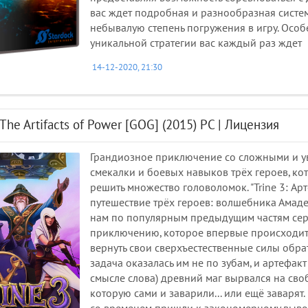
вас ждет подробная и разнообразная систе
небывалую степень погружения в игру. Особ
уникальной стратегии вас каждый раз ждет
14-12-2020, 21:30
: The Artifacts of Power [GOG] (2015) PC | Лицензия
Грандиозное приключение со сложными и у
смекалки и боевых навыков трёх героев, ко
решить множество головоломок. "Trine 3: Ар
путешествие трёх героев: волшебника Амаде
нам по популярным предыдущим частям серии 
приключению, которое впервые происходит
вернуть свои сверхъестественные силы обратн
задача оказалась им не по зубам, и артефак
смысле слова) древний маг вырвался на сво
которую сами и заварили... или ещё заваря