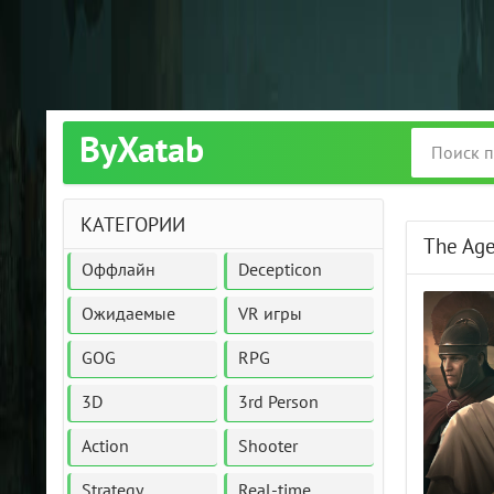
ByXatab
КАТЕГОРИИ
The Age
Оффлайн
Decepticon
Ожидаемые
VR игры
GOG
RPG
3D
3rd Person
Action
Shooter
Strategy
Real-time