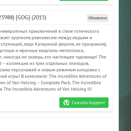
(23988) [GOG] (2015)
Обновлено
 невероятных приключений в стиле готического
рожает хрупкому равновесию между людьми и
спутницей, леди Катариной (вернее, ее призраком),
устоши и мрачные кварталы мегаполиса,
: никогда не знаешь, кто настоящее чудовище! The
Cut – коллекция из трех отдельных эпизодов,
ссами персонажей и новым режимом концовки с
й игры! В комплекте: The Incredible Adventures of
ures of Van Helsing – Complete Pack, The Incredible
и The Incredible Adventures of Van Helsing III
Скачать торрент