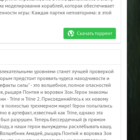
ма моделирования кораблей, которая обеспечивает
енности игры: Каждая партия неповторима: в этой
Скачать торрент
влекательными уровнями станет лучшей проверкой
торым предстоит проявить чудеса находчивости и
тефакты силы" - это волшебное, полное опасностей
я, рыцаря Понтия и воровки Зои. Герои знакомы
- Trine и Trine 2. Присоединяйтесь к их новому
 в полностью трехмерном мире! Герои попытались
о в артефакт, известный как Trine, однако эта
т был разрушен. Теперь бессердечный (в прямом
боду, а наши герои вынуждены расхлёбывать кашу,
т. Волшебник Амадей, рыцарь Понтий и воровка Зоя