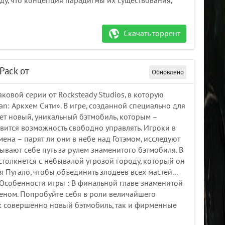
у, что концепция парадигмы их существования,
Скачать торрент
ePack от
Обновлено
ковой серии от Rocksteady Studios, в которую
an: Аркхем Сити». В игре, созданной специально для
т новый, уникальный бэтмобиль, которым –
вится возможность свободно управлять. Игроки в
мена – парят ли они в небе над Готэмом, исследуют
вают себе путь за рулем знаменитого бэтмобиля. В
толкнется с небывалой угрозой городу, который он
я Пугало, чтобы объединить злодеев всех мастей...
. Особенности игры : В финальной главе знаменитой
меном. Попробуйте себя в роли величайшего
ак совершенно новый бэтмобиль, так и фирменные