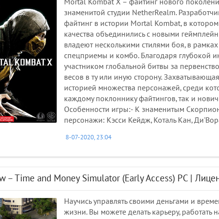
Mortal Kombat X – файтинг нового поколени
знаменитой студии NetherRealm. Разработч
файтинг в истории Mortal Kombat, в котор
качества объединились с новыми геймплейн
владеют несколькими стилями боя, в рамка
спецприемы и комбо. Благодаря глубокой и
участником глобальной битвы за первенств
весов в ту или иную сторону. Захватывающа
историей множества персонажей, среди кот
каждому поклоннику файтингов, так и нович
Особенности игры:- К знаменитым Скорпион
персонажи: Кэсси Кейдж, Коталь Кан, Ди'Вора
8-07-2020, 23:04
w – Time and Money Simulator (Early Access) PC | Лице
Научись управлять своими деньгами и време
жизни. Вы можете делать карьеру, работать 