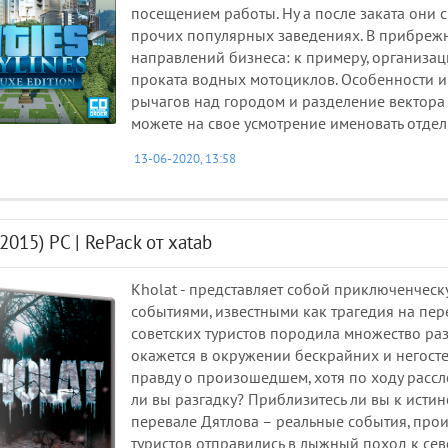
посещением работы. Ну а после заката они с
прочих популярных заведениях. В прибрежн
направлений бизнеса: к примеру, организа
проката водных мотоциклов. Особенности и
рычагов над городом и разделение вектора
можете на свое усмотрение именовать отде
13-06-2020, 13:58
(2015) PC | RePack от xatab
Kholat - представляет собой приключенчес
событиями, известными как трагедия на пер
советских туристов породила множество ра
окажется в окружении бескрайних и негосте
правду о произошедшем, хотя по ходу расс
ли вы разгадку? Приблизитесь ли вы к истин
перевале Дятлова – реальные события, про
туристов отправились в лыжный поход к сев