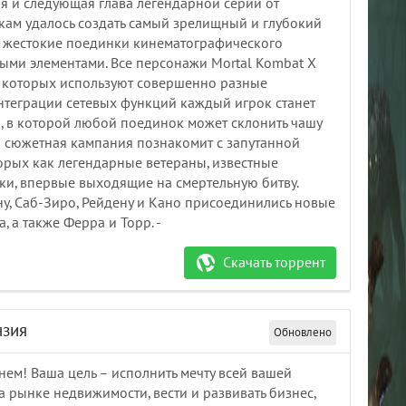
я и следующая глава легендарной серии от
икам удалось создать самый зрелищный и глубокий
ом жестокие поединки кинематографического
ыми элементами. Все персонажи Mortal Kombat X
х которых используют совершенно разные
нтеграции сетевых функций каждый игрок станет
о, в которой любой поединок может склонить чашу
я сюжетная кампания познакомит с запутанной
орых как легендарные ветераны, известные
ки, впервые выходящие на смертельную битву.
у, Саб-Зиро, Рейдену и Кано присоединились новые
, а также Ферра и Торр. -
Скачать торрент
нзия
Обновлено
нем! Ваша цель – исполнить мечту всей вашей
на рынке недвижимости, вести и развивать бизнес,