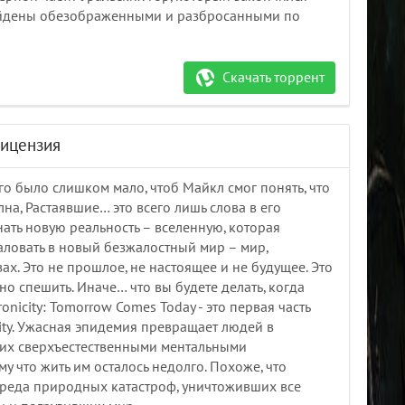
айдены обезображенными и разбросанными по
Скачать торрент
Лицензия
его было слишком мало, чтоб Майкл смог понять, что
лна, Растаявшие… это всего лишь слова в его
ать новую реальность – вселенную, которая
жаловать в новый безжалостный мир – мир,
х. Это не прошлое, не настоящее и не будущее. Это
о спешить. Иначе… что вы будете делать, когда
nicity: Tomorrow Comes Today - это первая часть
ity. Ужасная эпидемия превращает людей в
их сверхъестественными ментальными
у что жить им осталось недолго. Похоже, что
ереда природных катастроф, уничтоживших все