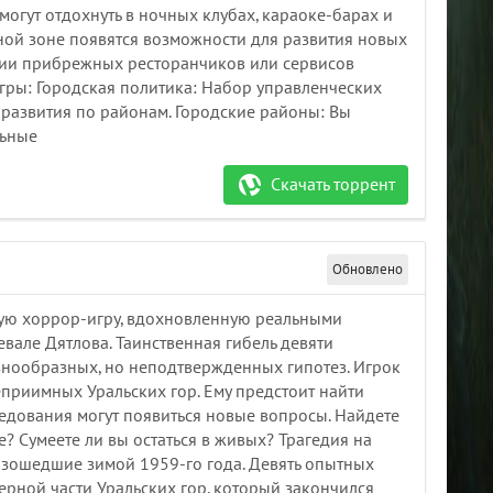
могут отдохнуть в ночных клубах, караоке-барах и
ой зоне появятся возможности для развития новых
ции прибрежных ресторанчиков или сервисов
гры: Городская политика: Набор управленческих
 развития по районам. Городские районы: Вы
льные
Скачать торрент
Обновлено
кую хоррор-игру, вдохновленную реальными
евале Дятлова. Таинственная гибель девяти
знообразных, но неподтвержденных гипотез. Игрок
приимных Уральских гор. Ему предстоит найти
ледования могут появиться новые вопросы. Найдете
е? Сумеете ли вы остаться в живых? Трагедия на
изошедшие зимой 1959-го года. Девять опытных
ерной части Уральских гор, который закончился