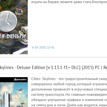
играть на бирже, можете даже стать блогеро
6-07-2020, 15:41
Skylines - Deluxe Edition [v 1.13.1-f1+ DLC] (2015) PC | 
Cities: Skylines - это градостроительный сим
совершенно любой город, который ограничив
дополнение привнесёт в игру новые специ
систему транспорта. Но главным нововведен
обещано улучшение графики и изменение по
на смену дня и ночи. Днём, как водится, на