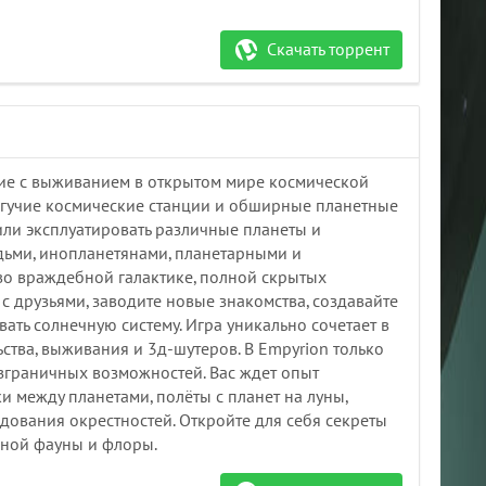
Скачать торрент
чение с выживанием в открытом мире космической
огучие космические станции и обширные планетные
 или эксплуатировать различные планеты и
юдьми, инопланетянами, планетарными и
во враждебной галактике, полной скрытых
с друзьями, заводите новые знакомства, создавайте
ать солнечную систему. Игра уникально сочетает в
ьства, выживания и 3д-шутеров. В Empyrion только
безграничных возможностей. Вас ждет опыт
между планетами, полёты с планет на луны,
дования окрестностей. Откройте для себя секреты
мной фауны и флоры.