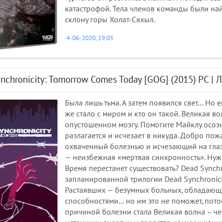
катастрофой. Тела членов команды были н
склону горы Холат-Сяхыл.
4-06-2020, 19:05
nchronicity: Tomorrow Comes Today [GOG] (2015) PC | 
Была лишь тьма. А затем появился свет… Но 
же стало с миром и кто он такой. Великая во
опустошенном мозгу. Помогите Майклу осозн
разлагается и исчезает в никуда. Добро по
охваченный болезнью и исчезающий на глаза
— неизбежная «мертвая синхронность». Нужн
Время перестанет существовать? Dead Synchro
запланированной трилогии Dead Synchronic
Растаявших — безумных больных, обладающ
способностями… но им это не поможет, потом
причиной болезни стала Великая волна – ч