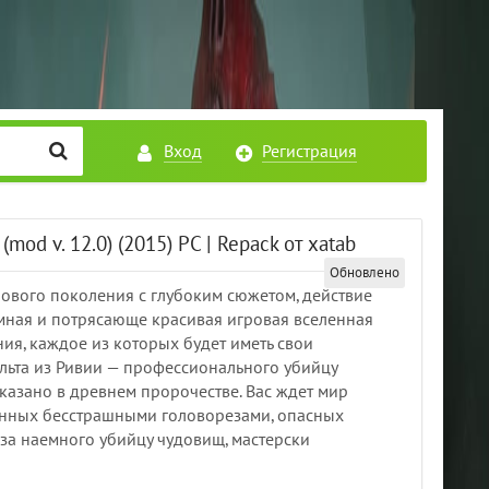
Вход
Регистрация
mod v. 12.0) (2015) PC | Repack от xatab
Обновлено
 нового поколения с глубоким сюжетом, действие
мная и потрясающе красивая игровая вселенная
ия, каждое из которых будет иметь свои
ральта из Ривии — профессионального убийцу
казано в древнем пророчестве. Вас ждет мир
ленных бесстрашными головорезами, опасных
за наемного убийцу чудовищ, мастерски