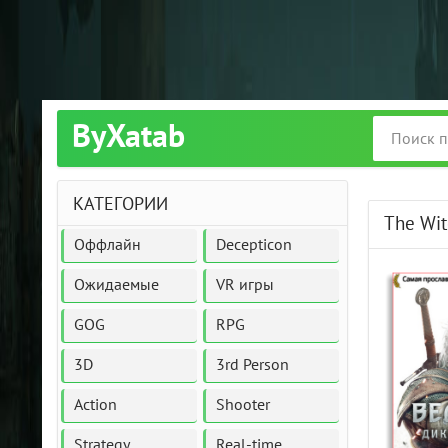
ByXatab
КАТЕГОРИИ
The Wit
Оффлайн
Decepticon
Ожидаемые
VR игры
GOG
RPG
3D
3rd Person
Action
Shooter
Strategy
Real-time