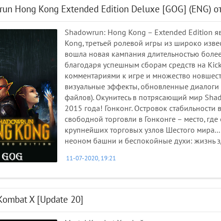
un Hong Kong Extended Edition Deluxe [GOG] (ENG) о
Shadowrun: Hong Kong – Extended Edition 
Kong, третьей ролевой игры из широко изв
вошла новая кампания длительностью более 
благодаря успешным сборам средств на Kicks
комментариями к игре и множество новшест
визуальные эффекты, обновленные диалоги 
файлов). Окунитесь в потрясающий мир Shad
2015 года! Гонконг. Островок стабильности 
свободной торговли в Гонконге – место, гд
крупнейших торговых узлов Шестого мира... 
неоном башни и беспокойные духи: жизнь зд
11-07-2020, 19:21
Kombat X [Update 20]