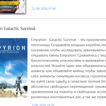
21-09-2020, 07:45
n Galactic Survival
Empyrion - Galactic Survival – это приклю
песочницы. Создавайте мощные корабли, м
поселения, чтобы исследовать, завоевывать
открывать тайны Empyrion! Сражайтесь с л
биологическими опасностями и выживайте 
опасностей. Играйте один или объединитесь 
альянсы или объявляйте войны, чтобы завоев
себе элементы симуляции космоса, строител
вы куёте свою судьбу, в галактике полной 
абсолютно свободных перемещений: прыжки 
приземления на планеты и свободные иссле
различных инопланетных рас, а так же тузе
5-08-2020, 18:50