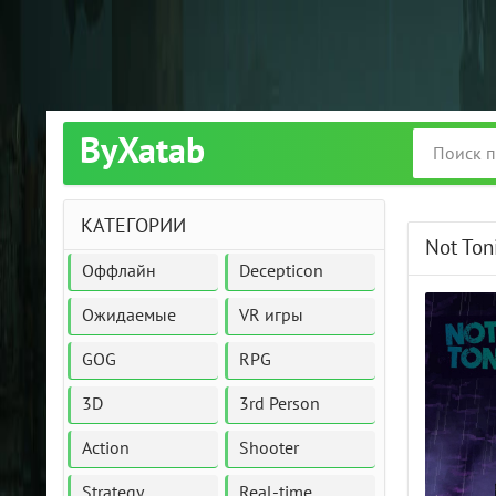
ByXatab
КАТЕГОРИИ
Not Ton
Оффлайн
Decepticon
Ожидаемые
VR игры
GOG
RPG
3D
3rd Person
Action
Shooter
Strategy
Real-time