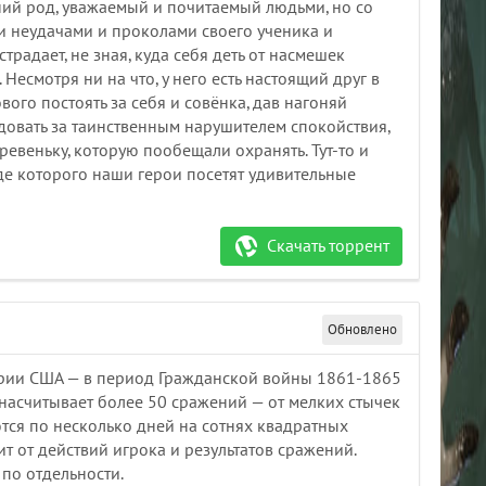
ний род, уважаемый и почитаемый людьми, но со
и неудачами и проколами своего ученика и
радает, не зная, куда себя деть от насмешек
Несмотря ни на что, у него есть настоящий друг в
вого постоять за себя и совёнка, дав нагоняй
довать за таинственным нарушителем спокойствия,
евеньку, которую пообещали охранять. Тут-то и
де которого наши герои посетят удивительные
Скачать торрент
Обновлено
ории США — в период Гражданской войны 1861-1865
насчитывает более 50 сражений — от мелких стычек
тся по несколько дней на сотнях квадратных
т от действий игрока и результатов сражений.
по отдельности.