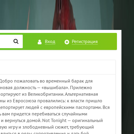
Вход
Регистрация
Добро пожаловать во временный барак для
а новая должность — «вышибала». Прилежно
портируют из Великобритании. Альтернативная
ны из Евросоюза провалились: к власти пришло
депортирует людей с европейскими паспортами. Вся
 вам придется перебиваться случайными
 и вернуться домой. Not Tonight — оригинальный
вую игру и злободневный сюжет, требующий
влиться в ряды сопротивления и дать бой