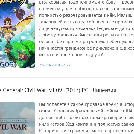
втолковывая подопечному, что Совы – древ
временем устаёт наблюдать за бесконечным
полностью разочаровывается в нём. Малыш ст
товарищей и стыда за собственные промахи. 
лице непутёвого механика Гедди, всегда гото
любому обидчику. Вместе они решают после
оставив без присмотра родную небесную дер
начинается грандиозное приключение, в хо
места и встретят новых друзей...
15-10-2018, 23:27
e General: Civil War [v1.09] (2017) PC | Лицензия
Вы попадете в самое кровавое время в ист
годов. Кампания Гражданской войны в США 
до масштабных битв, которые разворачиваю
километров. Ход кампании полностью зависи
Исторические сражения можно проходить и 