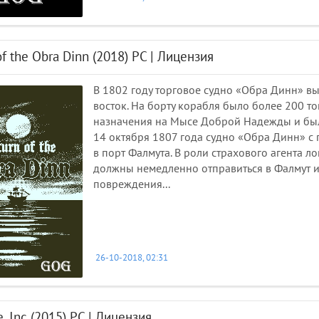
of the Obra Dinn (2018) PC | Лицензия
В 1802 году торговое судно «Обра Динн» в
восток. На борту корабля было более 200 то
назначения на Мысе Доброй Надежды и был
14 октября 1807 года судно «Обра Динн» с
в порт Фалмута. В роли страхового агента 
должны немедленно отправиться в Фалмут и
повреждения...
26-10-2018, 02:31
e, Inc (2015) PC | Лицензия